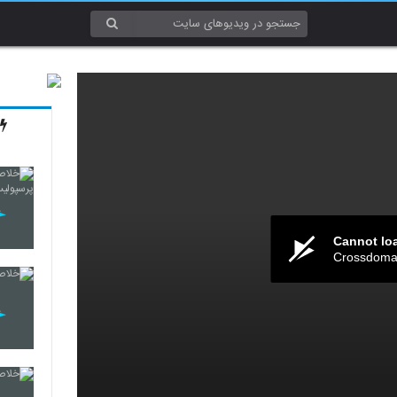
Cannot lo
Crossdomai