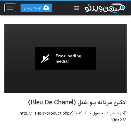
آپلود ویدیو
Toggle
vigation
Error loading
media:
ادکلن مردانه بلو شنل (Bleu De Chanel)
"[جهت خرید محصول کلیک کنید](http://114e.ir/product.php?
id=228)"