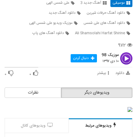
۲,۰۸۵ بازدید
موسیقی
آهنگ جدید 3
علی شمس الهی
394
دانلود آهنگ حرفات شیرین
دانلود آهنگ جدید
دانلود آهنگ جدید و زیبای حامد برادران با نام
دانلود آهنگ های علی شمس
موزیک ویدیو علی شمس الهی
رفتی از پیشم
395
۷۱۲ بازدید
Ali Shamsolahi Harfat Shirine
دانلود آهنگ های پاپ
دانلود آهنگ بشمار سه از ادوین
۹۷۲
۷۹۵ بازدید
396
موزیک 98
دنبال کردن
۱۰ دی ۱۳۹۷
Farzad Farrokh Royaye Man
دانلود
بیشتر
۱,۵۲۹ بازدید
۰
۰
397
آهنگ علیرضا روزگار بنام قرار آخر
ویدیوهای دیگر
نظرات
۹۷۳ بازدید
398
آهنگ جی دال بنام آیه الترپ
۵۷۵ بازدید
399
ویدیوهای مرتبط
ویدیوهای کانال