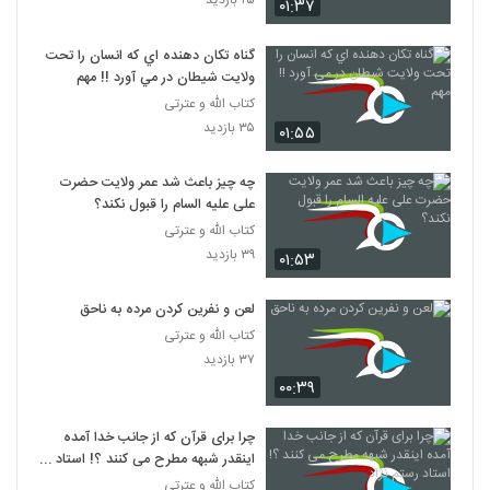
۲۵ بازدید
۰۱:۳۷
گناه تکان دهنده اي که انسان را تحت
ولايت شيطان در مي آورد !! مهم
کتاب الله و عترتی
۳۵ بازدید
۰۱:۵۵
چه چیز باعث شد عمر ولایت حضرت
علی علیه السام را قبول نکند؟
کتاب الله و عترتی
۳۹ بازدید
۰۱:۵۳
لعن و نفرين کردن مرده به ناحق
کتاب الله و عترتی
۳۷ بازدید
۰۰:۳۹
چرا برای قرآن که از جانب خدا آمده
اینقدر شبهه مطرح می کنند ؟! استاد
رستم نژاد
کتاب الله و عترتی