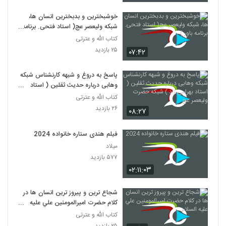
خوشبخترین و بدبخترین انسان ها،
شبکه ولیعصر عج( استاد فتحی. برنامه
باور )
کتاب الله و عترتی
۲۵ بازدید
۰۷:۴۲
پاسخ به دروغ و شبهه کارنشناس شبکه
وهابی درباره حدیث ثقلین ( استاد
بهرامی زاد ) شبکه حضرت ولیعصر عج
کتاب الله و عترتی
۲۶ بازدید
۰۸:۲۷
فیلم هندی ستاره خانواده 2024
میلاد
۵۷۷ بازدید
۰۲:۱۱:۰۳
شجاع ترين و پيروز ترين انسان ها در
کلام حضرت اميرالمومنين علي عليه
السلام
کتاب الله و عترتی