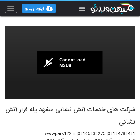
آپلود ویدیو
Toggle
vigation
Cannot load
M3U8:
شرکت های خدمات آتش نشانی مشهد پله فرار آتش
نشانی
wwwpars122.ir |02166233275 |09194782491