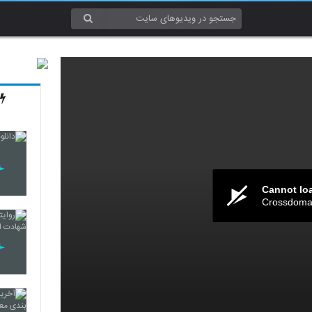
Cannot lo
Crossdomai