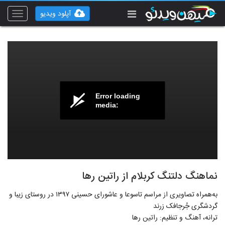
آپلود ویدیو
Toggle
vigation
Error loading
media:
نماهنگ دلتنگ کربلام از راتین رها
به‌همراه تصاویری از مراسم تاسوعا و عاشورای حسینی ۱۳۹۷ در روستای زیبا و
گردشگری جُرجافک زرند
ترانه، آهنگ و تنظیم: راتین رها