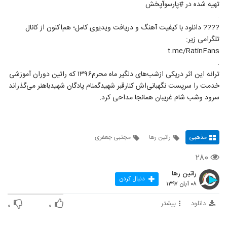
تهیه شده در #پارسوآپخش
.
???? دانلود با کیفیت آهنگ و دریافت ویدیوی کامل؛ هم‌اکنون از کانال
تلگرامی زیر:
t.me/RatinFans
.
ترانه این اثر دریکی ازشب‌های دلگیر ماه محرم۱۳۹۶ که راتین دوران آموزشی
خدمت را سرپست نگهبانی‌اش کنارقبر شهیدگمنام پادگان شهیدباهنر می‌گذراند
سرود وشب شام غریبان همانجا مداحی کرد.
مذهبی
راتین رها
مجتبی جعفری
۲۸۰
راتین رها
دنبال کردن
۰۸ آبان ۱۳۹۷
دانلود
بیشتر
۰
۰