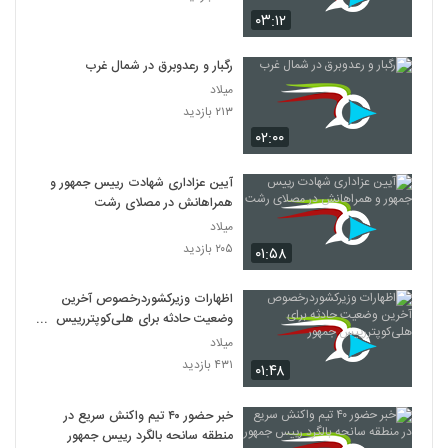
۰۳:۱۲
رگبار و رعدوبرق در شمال غرب
میلاد
۲۱۳ بازدید
۰۲:۰۰
آیین عزاداری شهادت رییس جمهور و
همراهانش در مصلای رشت
میلاد
۲۰۵ بازدید
۰۱:۵۸
اظهارات وزیرکشوردرخصوص آخرین
وضعیت حادثه برای هلی‌کوپتررییس
جمهور
میلاد
۴۳۱ بازدید
۰۱:۴۸
خبر حضور ۴۰ تیم واکنش سریع در
منطقه سانحه بالگرد رییس جمهور