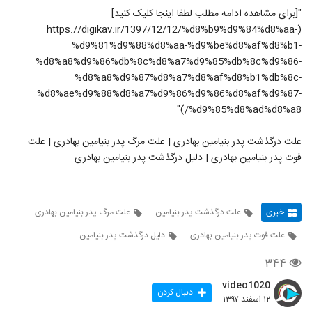
"[برای مشاهده ادامه مطلب لطفا اینجا کلیک کنید]
(https://digikav.ir/1397/12/12/%d8%b9%d9%84%d8%aa-
%d9%81%d9%88%d8%aa-%d9%be%d8%af%d8%b1-
%d8%a8%d9%86%db%8c%d8%a7%d9%85%db%8c%d9%86-
%d8%a8%d9%87%d8%a7%d8%af%d8%b1%db%8c-
%d8%ae%d9%88%d8%a7%d9%86%d9%86%d8%af%d9%87-
%d9%85%d8%ad%d8%a8/)"
علت درگذشت پدر بنیامین بهادری | علت مرگ پدر بنیامین بهادری | علت
فوت پدر بنیامین بهادری | دلیل درگذشت پدر بنیامین بهادری
خبری
علت درگذشت پدر بنیامین
علت مرگ پدر بنیامین بهادری
علت فوت پدر بنیامین بهادری
دلیل درگذشت پدر بنیامین
۳۴۴
video1020
دنبال کردن
۱۲ اسفند ۱۳۹۷