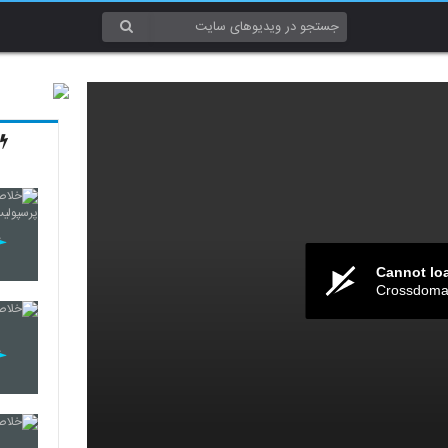
Cannot lo
Crossdomai