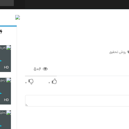
40
41
روش تحقیق
HD
۵۰۶
42
۰
۰
43
HD
44