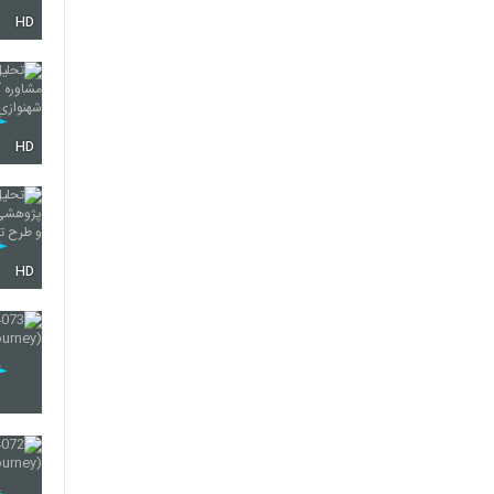
HD
56
57
HD
58
HD
59
60
61