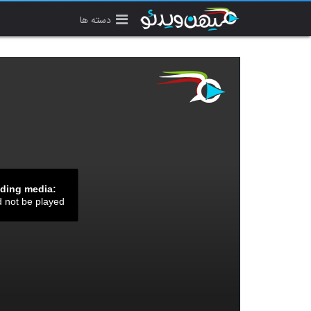
دسته ها
ading media:
d not be played