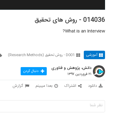
014036 - روش های تحقیق
What is an Interview?
آموزشی
D001 - روش تحقیق (Research Methods)
دانش، پژوهش و فناوری
دنبال کردن
۲۱ فروردین ۱۳۹۷
دانلود
اشتراک
بعدا میبینم
گزارش