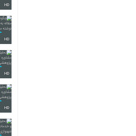
HD
51
HD
52
53
HD
54
HD
55