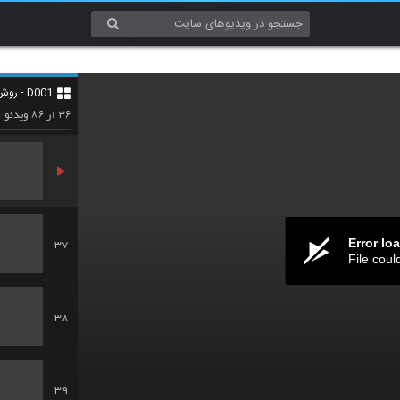
34
D001 - روش تحقیق (Research Methods)
35
۸۶
۳۶
از
ویدئو
Error lo
37
File coul
38
39