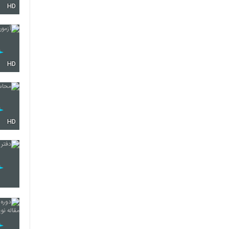
HD
45
46
HD
47
HD
48
49
50