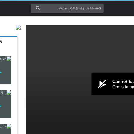
Cannot lo
Crossdomai