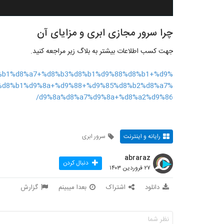
چرا سرور مجازی ابری و مزایای آن
جهت کسب اطلاعات بیشتر به بلاگ زیر مراجعه کنید.
6%d8%b1%d8%a7+%d8%b3%d8%b1%d9%88%d8%b1+%d9%
%d8%b1%d9%8a+%d9%88+%d9%85%d8%b2%d8%a7%
d9%8a%d8%a7%d9%8a+%d8%a2%d9%86/
رایانه و اینترنت
سرور ابری
abraraz
دنبال کردن
۲۷ فروردین ۱۴۰۳
دانلود
اشتراک
بعدا میبینم
گزارش