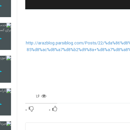
http://arazblog.parsiblog.com/Posts/22/%da%8
85%d8%ac%d8%a7%d8%b2%d9%8a+%d8%a7%d8%a8
۱۶
۰
۰