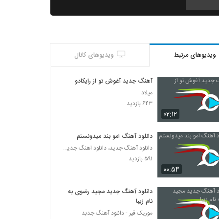
آهنگ کمر باریک از وحید فریاد(پاپ)
۲,۴۴۲ بازدید
ویدیوهای مرتبط
ویدیوهای کانال
Mahan Bahramkhan Ravanparish
۶۲۲ بازدید
آهنگ جدید آغوش تو از رایکادو
میلاد
دانلود آهنگ مهدی ماهان جادوی چشمات
۶۴۳ بازدید
(Mehdi Mahan Jadooye Cheshmat)
۰۲:۱۲
۱,۳۹۶ بازدید
دانلود آهنگ امو بند میدونستم
دانلود آهنگ دنیای خیالی از ناصر صدر
دانلود آهنگ جدید، دانلود اهنگ جدید ایرانی
۸۳۶ بازدید
۵۹۱ بازدید
۰۰:۵۴
Amir hossein modares Khabo Roya
۶۱۶ بازدید
دانلود آهنگ جدید مجید رضوی به
نام زیبا
موزیک قیر - دانلود آهنگ جدبد