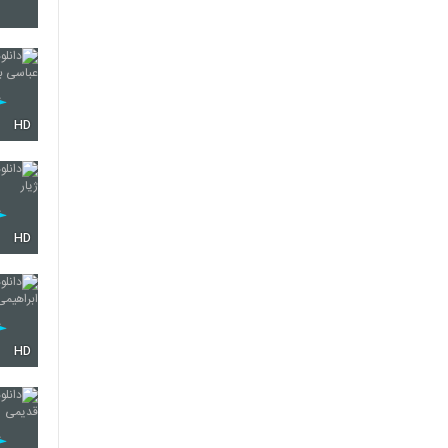
130
131
HD
132
HD
133
HD
134
135