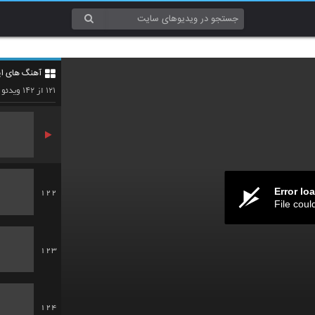
119
آهنگ های ایر
120
۱۴۲
۱۲۱
از
ویدئو
Error lo
122
File coul
123
124