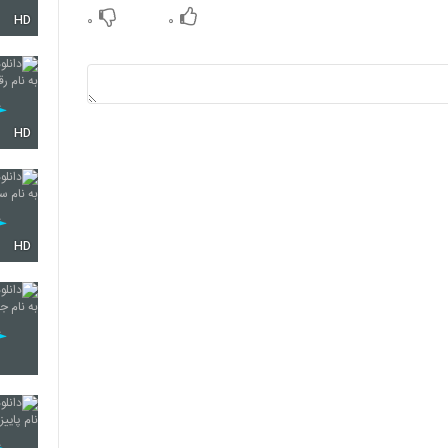
۰
۰
HD
141
142
HD
HD