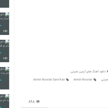
136
HD
137
138
HD
دانلود آهنگ های آرمین نصرتی
139
صرتی
Armin Nosrati
Armin Nosrati Sare Kari
140
۸۹۸