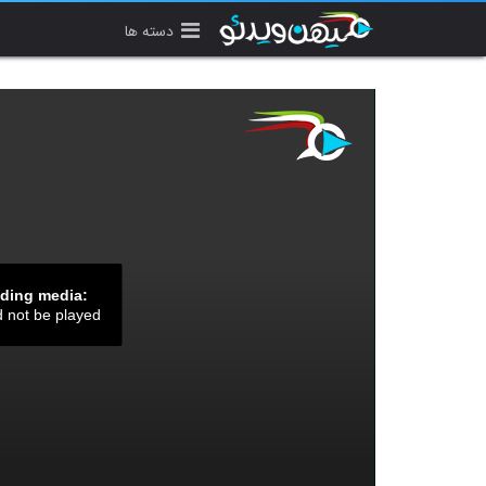
دسته ها
ading media:
d not be played