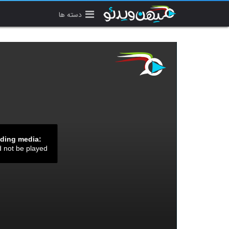
دسته ها
ading media:
d not be played