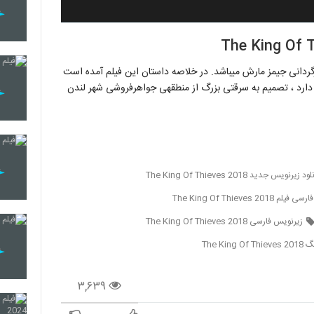
پادشاه دزدان ، فیلمی جنایی و ماجرایی محصول سال ۲۰۱۸ به کارگردانی جیمز مارش می‎باشد. در خلاصه داستان این فیلم آمده است
، گروهی از خلافکاران بازنشسته و مسن که رئیس آنها برایان نام دارد ، تصمیم به سرقتی بزرگ از منطقه‎ی جواهرفروشی شهر لندن
د زیرنویس جدید The King Of Thieves 2018
The King Of Thieves 2018
زیرنویس فارسی The King Of Thieves 2018
The Ki
۳,۶۳۹