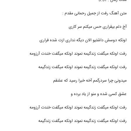
مدت زمان : 3:51
304
متن آهنگ رفت از جمیل رحمانی مقدم :
دانلود آهنگ جدید و زیبای دکتر امیر عصاری با
نام بمون
305
آخ دلم بیقراری حس میکنم سر کاری
۵۶۲ بازدید
اونکه دوسش داشتیو الان دیگه نداری ازت شده فراری
Sigen Tanhat Nemizaram
۳۵۱ بازدید
306
رفت اونکه میگفت زندگیمه نموند اونکه میگفت خندت آرزومه
دانلود آهنگ من هنوز دوست دارم از مهدی
رفت اونکه میگفت زندگیمه نموند اونکه میگفت زندگیمه
اسدی
307
۱,۰۳۶ بازدید
میدونی چرا سردرگمم آخه خبرا رسید که عشقم
موزیک زیبای ایرانم از محمد معتمدی
۴۹۱ بازدید
عشق کسی شده و منو از یاد برده و
308
رفت اونکه میگفت زندگیمه نموند اونکه میگفت خندت آرزومه
دانلود آهنگ گیسو از محسن اهرابی
۵۲۱ بازدید
309
رفت اونکه میگفت زندگیمه نموند اونکه میگفت زندگیمه