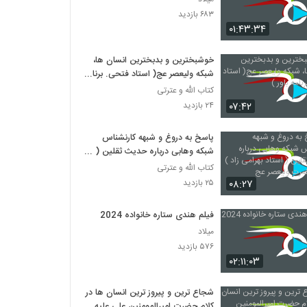
۶۸۳ بازدید
۰۱:۴۳:۳۴
خوشبخترین و بدبخترین انسان ها،
شبکه ولیعصر عج( استاد فتحی. برنامه
باور )
کتاب الله و عترتی
۰۷:۴۲
۲۴ بازدید
پاسخ به دروغ و شبهه کارنشناس
شبکه وهابی درباره حدیث ثقلین (
استاد بهرامی زاد ) شبکه حضرت
کتاب الله و عترتی
ولیعصر عج
۰۸:۲۷
۲۵ بازدید
فیلم هندی ستاره خانواده 2024
میلاد
۵۷۶ بازدید
۰۲:۱۱:۰۳
شجاع ترين و پيروز ترين انسان ها در
کلام حضرت اميرالمومنين علي عليه