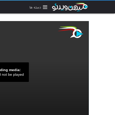
دسته ها
ading media:
d not be played