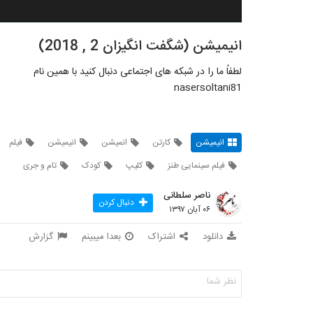
انیمیشن (شگفت انگیزان 2 , 2018)
لطفاً ما را در شبکه های اجتماعی دنبال کنید با همین نام
nasersoltani81
انیمیشن
کارتن
انمیشن
انیمیشن
فیلم
فیلم سینمایی طنز
کلیپ
کودک
تام و جری
ناصر سلطانی
دنبال کردن
۰۶ آبان ۱۳۹۷
دانلود
اشتراک
بعدا میبینم
گزارش