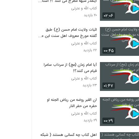
اینقدر شبهه مطرح می کنند ؟! استاد
رستم نژاد
کتاب الله و عترتی
۰۲:۰۶
۲۰ بازدید
اثبات ولایت امام حسن (ع) طبق
گفته مورخ معروف اهل سنت ابن عبد
ربه اندلسی
کتاب الله و عترتی
۰۰:۴۵
۲۲ بازدید
آیا امام زمان (عج) از سرداب سامرا
قیام می کنند؟!
کتاب الله و عترتی
۰۱:۴۷
۲۳ بازدید
ان القبر روضه من ریاض الجنه او
حفره من حفر النار
کتاب الله و عترتی
۰۰:۲۹
۲۹ بازدید
اهل کتاب چه کسانی هستند ( شبکه