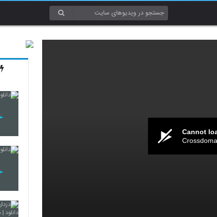
Cannot lo
Crossdomai