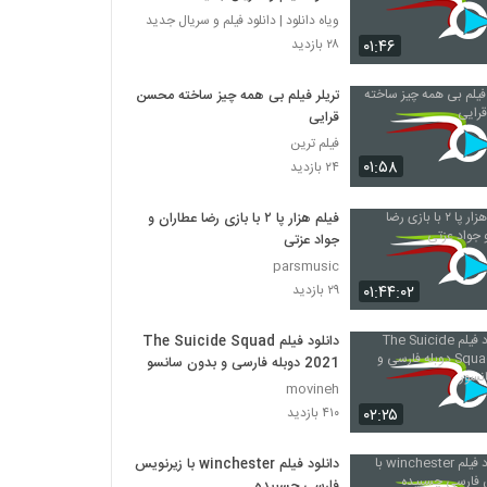
ویاه دانلود | دانلود فیلم و سریال جدید
۰۱:۴۶
۲۸ بازدید
تریلر فیلم بی همه چیز ساخته محسن
قرایی
فیلم ترین
۰۱:۵۸
۲۴ بازدید
فیلم هزار پا ۲ با بازی رضا عطاران و
جواد عزتی
parsmusic
۰۱:۴۴:۰۲
۲۹ بازدید
دانلود فیلم The Suicide Squad
2021 دوبله فارسی و بدون سانسور
movineh
۰۲:۲۵
۴۱۰ بازدید
دانلود فیلم winchester با زیرنویس
فارسی چسبیده