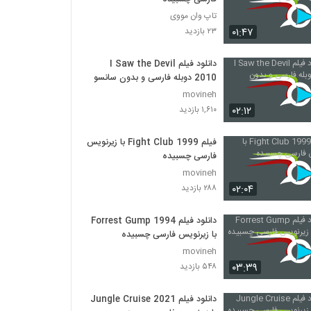
تاپ وان مووی
۰۱:۴۷
۲۳ بازدید
دانلود فیلم I Saw the Devil
2010 دوبله فارسی و بدون سانسور
movineh
۰۲:۱۲
۱,۶۱۰ بازدید
فیلم Fight Club 1999 با زیرنویس
فارسی چسبیده
movineh
۰۲:۰۴
۲۸۸ بازدید
دانلود فیلم Forrest Gump 1994
با زیرنویس فارسی چسبیده
movineh
۰۳:۳۹
۵۴۸ بازدید
دانلود فیلم Jungle Cruise 2021