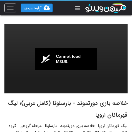
آپلود ویدیو
Toggle
vigation
Cannot load
M3U8:
خلاصه بازی دورتموند - بارسلونا (کامل عربی)؛ لیگ
قهرمانان اروپا
لیگ قهرمانان اروپا - خلاصه بازی دورتموند - بارسلونا - مرحله گروهی - گروه