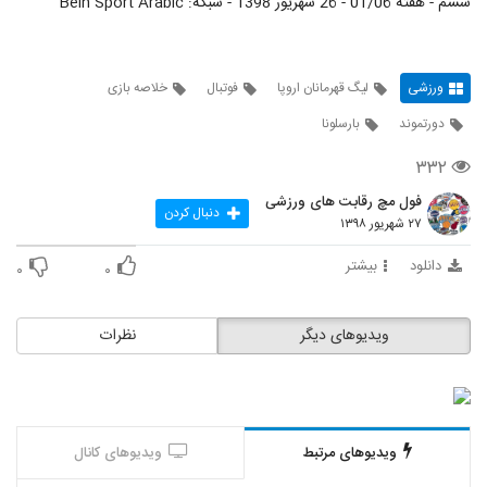
ششم - هفته 01/06 - 26 شهریور 1398 - شبکه: Bein Sport Arabic
ورزشی
لیگ قهرمانان اروپا
فوتبال
خلاصه بازی
دورتموند
بارسلونا
۳۳۲
فول مچ رقابت های ورزشی
دنبال کردن
۲۷ شهریور ۱۳۹۸
دانلود
بیشتر
۰
۰
ویدیوهای دیگر
نظرات
ویدیوهای مرتبط
ویدیوهای کانال