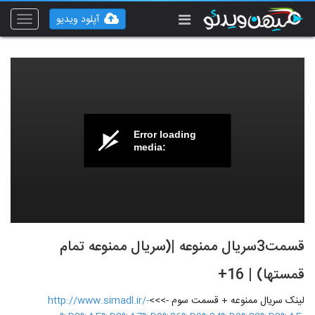
آپلود ویدیو
Toggle
vigation
Error loading
media:
قسمت3سریال ممنوعه |‌(سریال ممنوعه تمام
قمستها) | 16+
لینک سریال ممنوعه + قسمت سوم ->>>
http://www.simadl.ir/-