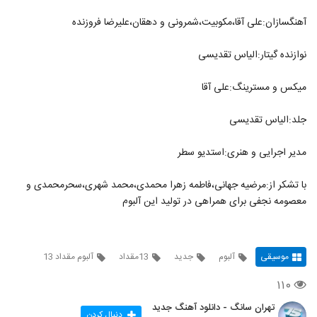
آهنگسازان:علی آقا،مکوبیت،شمرونی و دهقان،علیرضا فروزنده
نوازنده گیتار:الیاس تقدیسی
میکس و مسترینگ:علی آقا
جلد:الیاس تقدیسی
مدیر اجرایی و هنری:استدیو سطر
با تشکر از:مرضیه جهانی،فاطمه زهرا محمدی،محمد شهری،سحرمحمدی و
معصومه نجفی برای همراهی در تولید این آلبوم
موسیقی
آلبوم
جدید
13مقداد
آلبوم مقداد 13
۱۱۰
تهران سانگ - دانلود آهنگ جدید
دنبال کردن