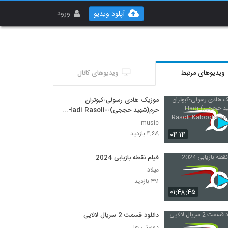
ورود
آپلود ویدیو
ویدیوهای مرتبط
ویدیوهای کانال
موزیک هادی رسولی-کبوتران
حرم(شهید حججی)-Hadi Rasoli-
Kabootaran Haram
music
۰۴:۱۴
۴,۶۰۹ بازدید
فیلم نقطه بازیابی 2024
میلاد
۴۹۱ بازدید
۰۱:۴۸:۴۵
دانلود قسمت 2 سریال لالایی
دوستی ها