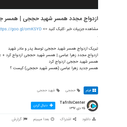
ازدواج مجدد همسر شهید حججی | همسر جد
مشاهده جزییات خبر -کلیک کنید =>
ttps://goo.gl/omKSYD
.
.
تبریک ازدواج همسر شهید حججی توسط پدر و مادر شهید
ازدواج مجدد زهرا عباسی | همسر شهید حججی ازدواج کرد + 
همسر شهید حججی ازدواج کرد
همسر جدید زهرا عباسی (همسر شهید حججی) کیست ؟
فیلم
حججی
شهید حججی
TafrihiCenter
دنبال کردن
۲۵ دی ۱۳۹۷
دانلود
اشتراک
بعدا میبینم
گزارش