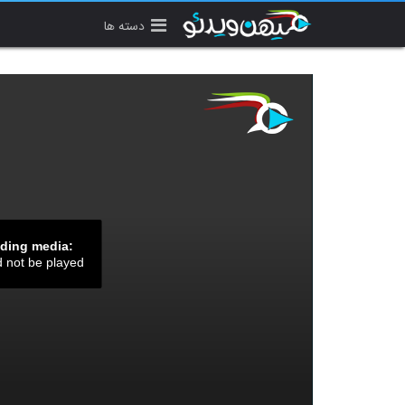
دسته ها
ading media:
d not be played