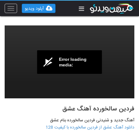
آپلود ویدیو
Toggle
vigation
Error loading
media:
فردین سالخورده آهنگ عشق
آهنگ جدید و شنیدنی فردین سالخورده بنام عشق
دانلود آهنگ عشق از فردین سالخورده با کیفیت 128