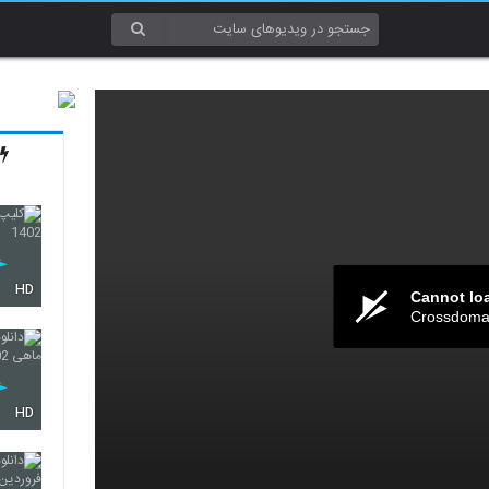
HD
Cannot lo
Crossdomai
HD