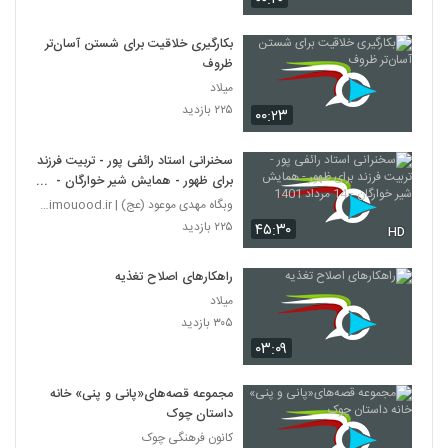
بکارگیری خلاقیت برای شستن آسان‌تر
ظروف
میلاد
۲۲۵ بازدید
۰۰:۲۳
سخنرانی استاد رائفی پور - تربیت فرزند
برای ظهور - همایش شیر خوارگان -
14 مرداد 1401
وبگاه مهدی موعود (عج) | mahdimouood.ir
۲۲۵ بازدید
۴۵:۳۰
HD
راهکارهای اصلاح تغذیه
میلاد
۳۰۵ بازدید
۰۳:۰۹
مجموعه قصه‌های«پانی و پنی» خانه
داستان چوک
کانون فرهنگی چوک