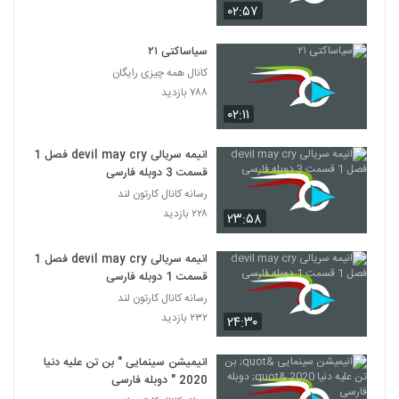
انیمیشن‌ باب اسفنجی شلوار مکعبی فصل ۵
۰۲:۵۷
قسمت 14
86
۴,۹۵۲ بازدید
سیاساکتی ۲۱
کانال همه چیزی رایگان
انیمیشن‌ باب اسفنجی شلوار مکعبی فصل ۵
۷۸۸ بازدید
قسمت 18
87
۳۵۴ بازدید
۰۲:۱۱
انیمیشن‌ باب اسفنجی شلوار مکعبی فصل ۵
انیمه سریالی devil may cry فصل 1
قسمت 19
قسمت 3 دوبله فارسی
88
۳,۳۲۴ بازدید
رسانه کانال کارتون لند
۲۲۸ بازدید
۲۳:۵۸
انیمیشن‌ باب اسفنجی شلوار مکعبی فصل ۵
قسمت 20 پایانی
89
۱,۳۲۵ بازدید
انیمه سریالی devil may cry فصل 1
قسمت 1 دوبله فارسی
دانلود باب اسفنجی: هیولای دریا دوبله فارسی
رسانه کانال کارتون لند
SpongeBob: Sea Monster
90
۲۳۲ بازدید
۲۴:۳۰
۴۲۴ بازدید
دانلود انیمیشن باب اسفنجی: باب پاکیزه با
انیمیشن سینمایی " بن تن علیه دنیا
دوبله فارسی SpongeBob: Clean Bob
2020 " دوبله فارسی
91
۴۷۰ بازدید