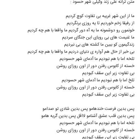
متن ترانه علی زند وکیلی شهر حسود :
90
ما از این شهر غریبه بی تفاوت کوچ کردیم
دانلود آهنگ بردی قلبمو از محمد زمان به
از رفیقا زخم خوردیم تا یه روزی برنگردیم
همراه متن ترانه
91
خونمون رو دوشمونه ما یه آه دور گردیم ما واقعا با هم چه کردیم
۱,۸۹۲ بازدید
ما غنیمت های بی رویای این جنگای سردیم
آهنگ سهیل دفتری بنام حالم فوق العادست
زندگیمون کو ببین ما کشته های بی نبردیم
۹۷۸ بازدید
بی خبر از حال هم آواره ی دنیای دردیم ما واقعا با هم چه کردیم
92
تلخه اما با هم نبودیم ما آدمای شهر حسودیم
خسته از کابوس رفتن دور از اون روزای روشن
دانلود آهنگ عزیز جونم از ارسلان خلج
بی تفاوت زیر این سقف کبودیم
۱,۱۷۷ بازدید
93
تلخ اما با هم نبودیم ما آدمای شهر حسودیم
خسته از کابوس رفتن دور از اون روزای روشن
دانلود آهنگ محمد نجم هواتو دارم
بی تفاوت زیر این سقف کبودیم
۱,۴۱۱ بازدید
94
پس بدین فرصت خندهامو پس بدین شادی تو صدامو
پس بدین قلب عشق آشنامو لااقل پس بدین گریه هامو
آهنگ الکی که نیست از سجاد سوشا(پاپ)
تلخه اما با هم نبودیم ما آدمای شهر حسودیم
۸۶۹ بازدید
95
خسته از کابوس رفتن دور از اون روزای روشن
بی تفاوت زیر این سقف کبودیم