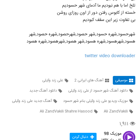
دانلود آهنگ جواد نشاطی دیوونه (Javad
تلخ اما با هم نبودیم ما آدمای شهر حسودیم
Neshati Divoone)
96
خسته از کابوس رفتن دور از اون روزای روشن
۱,۰۱۰ بازدید
بی تفاوت زیر این سقف کبودیم
آهنگ ماه از علی مولایی(پاپ)
شهرحسود,شهره حسود,شهر حصود,شهرحصود,شهره حصود,شهر
۸۶۱ بازدید
97
هسود,شهرهسود,شهره هسود,شهر هصود,شهرهصود,شهره هصود
دانلود آهنگ جدید و زیبای بهزاد پکس با نام
twitter video downloader
بگم از چی برات
98
۱,۱۸۲ بازدید
Armin Nosrati Baghalet Mikonam
موسیقی
آهنگ های ایرانی 2
علی زند وکیلی
۱,۳۳۳ بازدید
99
دانلود آهنگ شهر حسود از علی زند وکیلی
دانلود آهنگ جدید
موزیک ویدیو علی زند وکیلی بنام شهر حسود
آهنگ جدید علی زند وکیلی
دانلود آهنگ دیدی آخر رفت از آرین یاری به
همراه متن ترانه
100
Ali ZandVakili Shahre Hasood
Ali ZandVakili
۱,۲۸۶ بازدید
۱,۹۱۱
آهنگ علی پارسا بنام بمون واسم
۵,۰۰۰ بازدید
موزیک 98
101
دنبال کردن