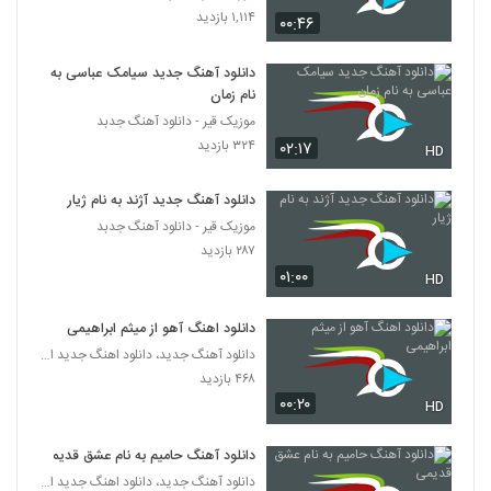
Meysam Ebrahimi Bighararam
۱,۱۱۴ بازدید
۰۰:۴۶
۶۹۲ بازدید
113
دانلود آهنگ جدید سیامک عباسی به
نام زمان
Mehdi Azar Bighararam
موزیک قیر - دانلود آهنگ جدبد
۵۵۴ بازدید
114
۳۲۴ بازدید
۰۲:۱۷
HD
دانلود آهنگ محمد اصفهانی هوامو نداشتی
دانلود آهنگ جدید آژند به نام ژیار
(Mohammad Esfahani Havamo
115
Nadashti)
موزیک قیر - دانلود آهنگ جدبد
۱,۳۷۲ بازدید
۲۸۷ بازدید
۰۱:۰۰
دانلود آهنگ هزار خاطره از فرهاد جواهر کلام به
HD
همراه متن ترانه
116
۷۱۰ بازدید
دانلود اهنگ آهو از میثم ابراهیمی
دانلود آهنگ جدید، دانلود اهنگ جدید ایرانی
دانلود آهنگ مجتبی شاه علی آغوشتو وا کن
۴۶۸ بازدید
(Mojtaba Shah Ali Aghoosheto Va
117
Kon)
۰۰:۲۰
۱,۱۳۲ بازدید
HD
موزیک زیبای اصلا حواست هست از سان بند
دانلود آهنگ حامیم به نام عشق قدیمی
۹۵۲ بازدید
118
دانلود آهنگ جدید، دانلود اهنگ جدید ایرانی