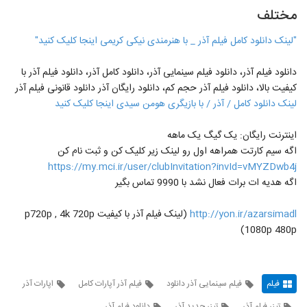
مختلف
"لینک دانلود کامل فیلم آذر _ با هنرمندی نیکی کریمی اینجا کلیک کنید"
دانلود فیلم آذر، دانلود فیلم سینمایی آذر، دانلود کامل آذر، دانلود فیلم آذر با
کیفیت بالا، دانلود فیلم آذر حجم کم، دانلود رایگان آذر دانلود قانونی فیلم آذر
لینک دانلود کامل / آذر / با بازیگری هومن سیدی اینجا کلیک کنید
اینترنت رایگان: یک گیگ یک ماهه
اگه سیم کارتت همراهه اول رو لینک زیر کلیک کن و ثبت نام کن
https://my.mci.ir/user/clubInvitation?invId=vMYZDwb4j
اگه هدیه ات برات فعال نشد با 9990 تماس بگیر
http://yon.ir/azarsimadl
(لینک فیلم آذر با کیفیت p720p , 4k 720p
1080p 480p)
فیلم
فیلم سینمایی آذر دانلود
فیلم آذر آپارات کامل
اپارات آذر
تیزر فیلم آذر
تیزر جدید آذر
دانلود فیلم آذر