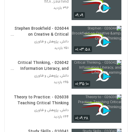
fif,n , j,sui tvnd
030019 - تفکر انتقادی (سری اول)
۳۹۶ بازدید
۴۸۵ بازدید
19
۰۹:۰۹
030020 - تفکر انتقادی (سری اول)
026044 - Stephen Brookfield
۴۹۷ بازدید
on Creative & Critical
20
Thinking
دانش، پژوهش و فناوری
۲۵۱ بازدید
۰۱:۰۳:۵۸
030021 - تفکر انتقادی (سری اول)
۵۹۴ بازدید
21
026042 - Critical Thinking,
Information Literacy, and
030022 - تفکر انتقادی (سری اول)
Lifelong Learning
دانش، پژوهش و فناوری
۴۷۶ بازدید
22
۲۶۵ بازدید
۰۱:۳۵:۱۰
030023 - تفکر انتقادی (سری اول)
026038 - Theory to Practice:
۵۷۳ بازدید
Teaching Critical Thinking
23
دانش، پژوهش و فناوری
۲۶۴ بازدید
۰۱:۰۹:۲۸
030024 - تفکر انتقادی (سری اول)
۵۲۲ بازدید
24
010041 - Study Skills