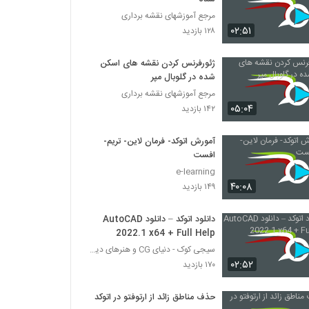
مرجع آموزشهای نقشه برداری
۰۲:۵۱
۱۲۸ بازدید
ژئورفرنس کردن نقشه های اسکن
شده در گلوبال مپر
مرجع آموزشهای نقشه برداری
۰۵:۰۴
۱۴۲ بازدید
آمورش اتوکد- فرمان لاین- تریم-
افست
e-learning
۴۰:۰۸
۱۴۹ بازدید
دانلود اتوکد – دانلود AutoCAD
2022.1 x64 + Full Help
سیجی کوک - دنیای CG و هنرهای دیجیتال
۰۲:۵۲
۱۷۰ بازدید
حذف مناطق زائد از ارتوفتو در اتوکد