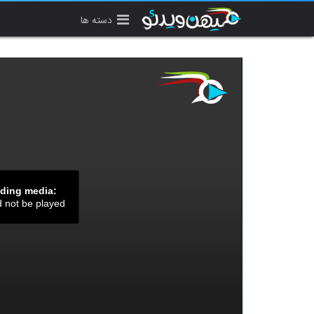
دسته ها
ading media:
d not be played