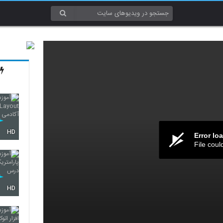
HD
Error lo
File coul
HD