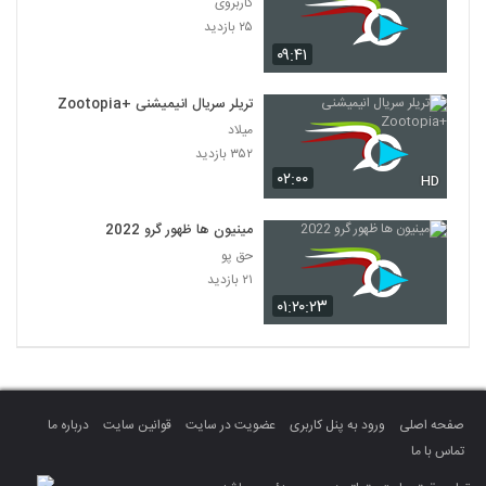
کاربروی
۲۵ بازدید
۰۹:۴۱
تریلر سریال انیمیشنی +Zootopia
میلاد
۳۵۲ بازدید
۰۲:۰۰
HD
مینیون ها ظهور گرو 2022
حق پو
۲۱ بازدید
۰۱:۲۰:۲۳
صفحه اصلی
ورود به پنل کاربری
عضویت در سایت
قوانین سایت
درباره ما
تماس با ما