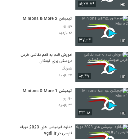
۰۱:۲۷:۵۹
HD
انیمیشن Minions & More 2
حق پو
۲۸ بازدید
۳۷:۲۴
HD
آموزش قدم به قدم نقاشی خرس
عروسکی برای کودکان
قلمرنگ
۲۵ بازدید
۰۲:۴۷
HD
انیمیشن Minions & More 1
حق پو
۳۹ بازدید
۳۳:۱۸
HD
دانلود انیمیشن های 2023 دوبله
فارسی در vgdl.ir