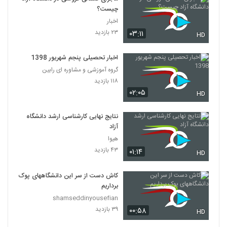
مصاحبه رئیس دانشگاه آزاد در برنامه دست خط
چیست؟
25 بهمن 1398
19
اخبار
۱۸۴ بازدید
۲۳ بازدید
۰۳:۱۱
HD
اخبار تحصیلی پنجم شهریور 1398
گروه آموزشی و مشاوره ای رابین
۱۱۸ بازدید
۰۲:۰۵
HD
نتایج نهایی کارشناسی ارشد دانشگاه
آزاد
هیوا
۴۳ بازدید
۰۱:۱۴
HD
کاش دست از سر این دانشگاههای پوک
برداریم
shamseddinyousefian
۳۹ بازدید
۰۰:۵۸
HD