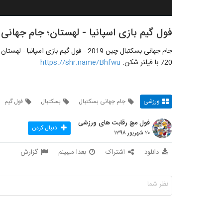
فول گیم بازی اسپانیا - لهستان؛ جام جهانی بس
720 با فیلتر شکن:
https://shr.name/Bhfwu
ورزشی
جام جهانی بسکتبال
بسکتبال
فول گیم
فول مچ رقابت های ورزشی
دنبال کردن
۲۰ شهریور ۱۳۹۸
دانلود
اشتراک
بعدا میبینم
گزارش