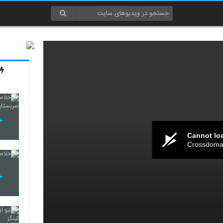
Cannot lo
Crossdomai