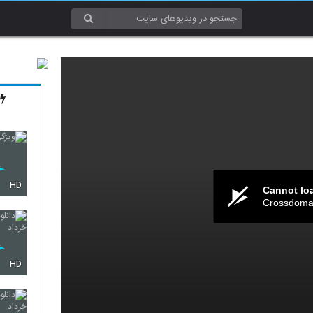
HD
Cannot lo
Crossdomai
HD