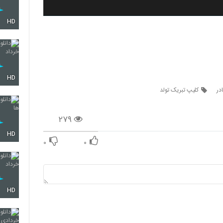
HD
HD
در
کلیپ تبریک تولد
۲۷۹
HD
۰
۰
HD