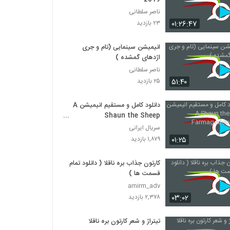
ناصر سلطانی
۰۱:۲۶:۴۷
۲۳ بازدید
انیمیشن سینمایی (تام و جری
اژدهای گمشده )
ناصر سلطانی
۵۱:۴۰
۲۵ بازدید
دانلود کامل و مستقیم انیمیشن A
Shaun the Sheep
Farmageddon 2019
سریال ایرانی
۰۱:۲۵
۱,۸۷۹ بازدید
کارتون جذاب بره ناقلا ( دانلود تمام
قسمت ها )
amirm_adv
۰۳:۰۲
۲,۳۷۸ بازدید
تیتراژ و شعر کارتون بره ناقلا