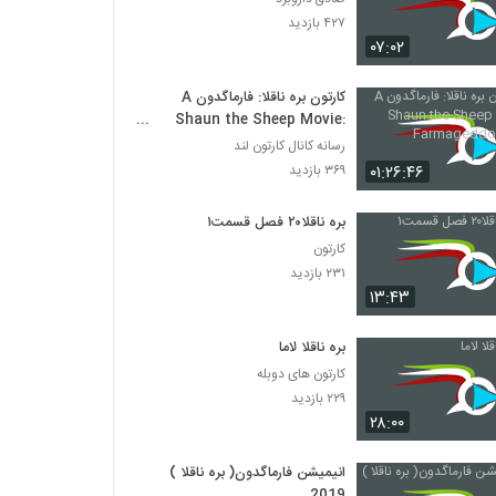
۴۲۷ بازدید
۰۷:۰۲
کارتون بره ناقلا: فارماگدون A
Shaun the Sheep Movie:
Farmageddon 2019
رسانه کانال کارتون لند
۰۱:۲۶:۴۶
۳۶۹ بازدید
بره ناقلا۲۰ فصل قسمت۱
کارتون
۲۳۱ بازدید
۱۳:۴۳
بره ناقلا لاما
کارتون های دوبله
۲۲۹ بازدید
۲۸:۰۰
انیمیشن فارماگدون( بره ناقلا )
2019