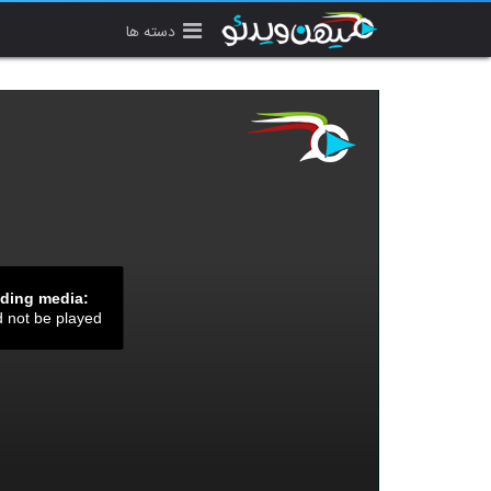
دسته ها
ading media:
d not be played