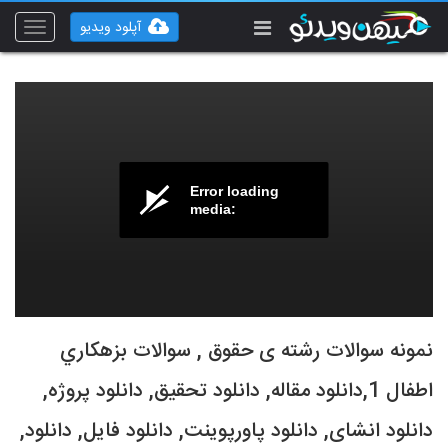
آپلود ویدیو
Toggle
vigation
Error loading
media:
نمونه سوالات رشته ی حقوق , سوالات بزهكاري
اطفال 1,دانلود مقاله, دانلود تحقیق, دانلود پروژه,
دانلود انشای, دانلود پاورپوینت, دانلود فایل, دانلود,