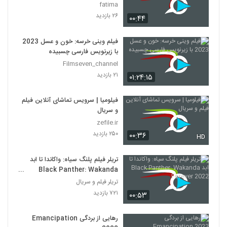
fatima
۲۶ بازدید
۰۰:۴۴
فیلم وینی خرسه: خون و عسل 2023
با زیرنویس فارسی چسبیده
Filmseven_channel
۲۱ بازدید
۰۱:۲۴:۱۵
فیلومیا | سرویس تماشای آنلاین فیلم
و سریال
zefile.ir
۲۵۰ بازدید
۰۰:۳۶
HD
تریلر فیلم پلنگ سیاه: واکاندا تا ابد
Black Panther: Wakanda
Forever 2022
تریلر فیلم و سریال
۷۲۱ بازدید
۰۰:۵۳
رهایی از بردگی Emancipation