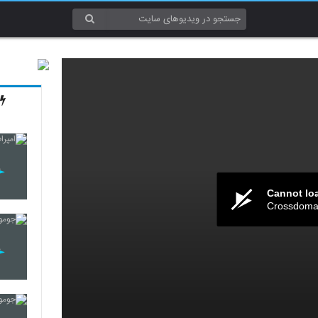
Cannot lo
Crossdomai