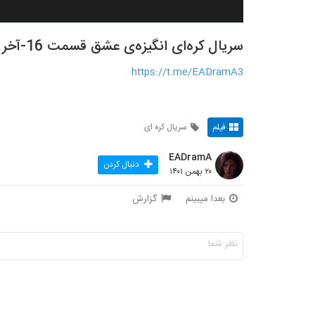
سریال کره‌ای انگیزه‌ی عشق قسمت 16-آخر /The Interest of Love 2022
https://t.me/EADramA3
فیلم
سریال کره ای
EADramA
دنبال کردن
۲۰ بهمن ۱۴۰۱
بعدا میبینم
گزارش