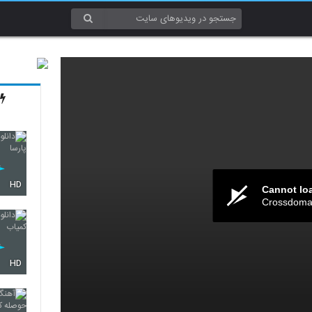
HD
Cannot lo
Crossdomai
HD