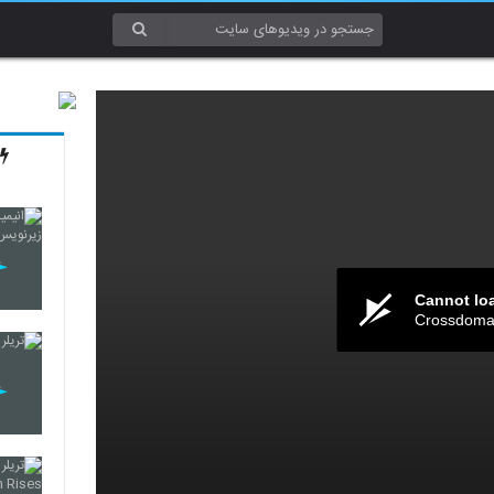
Cannot lo
Crossdomai