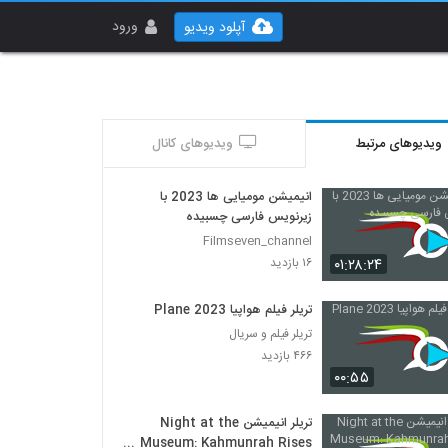
ورود
آپلود ویدیو
ویدیوهای مرتبط
ویدیوهای کانال
انیمیشن مومیایی ها 2023 با
زیرنویس فارسی چسبیده
Filmseven_channel
۰۱:۲۸:۲۴
۱۶ بازدید
تریلر فیلم هواپیا Plane 2023
تریلر فیلم و سریال
۴۶۶ بازدید
۰۰:۵۵
تریلر انیمیشن Night at the
Museum: Kahmunrah Rises