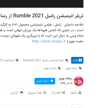
تریلر انیمیشن رامبل Rumble 2021 از رسانه چوپز
خلاصه داستان : 
است ، در دنیایی که کشتی هیولاها یک ورزش جهانی است و هیول
به‌نام وینی به دنبال این است که با مربیگری یک هیولای دوست 
سایت چوپز |
http://www.chopez.ir
فیلم
تریلر انیمیشن رامبل Rumble 2021
تریلر فیلم Rumble 2021
رسانه چوپز
سایت چوپز
رسانه چوپز
دنبال کردن
۰۷ آذر ۱۳۹۹
دانلود
اشتراک
بعدا میبینم
گزارش