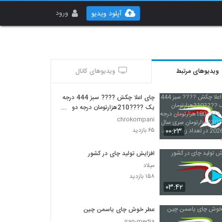
ورود
آپلود ویدیو
ویدیوهای مرتبط
ویدیوهای کانال
چای اعلا چکش ???? سبز 444 درجه
یک ????210هزارتومان درجه دو
????180هزارتومان درجه سه ????
chrokompani
130هزارتومان سری سال
۰۰:۲۳
۶۵ بازدید
2022تا2026 در تعداد زیاد موجود
می باشد
افزایش تولید چای در کشور
میلاد
۱۵۸ بازدید
۰۳:۴۲
عطر خوش چای یاسمن چین
iran-media