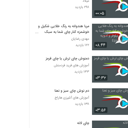
میلاد
۲۹۸ بازدید
۰۰:۰۵
مربا هندوانه به رنگ طلایی شکیل و
خوشمزه کنار چای شما به سبک
آشپزی با نیلوفر و ادویه خاص
مهدی رضایان
Episode 95
۰۸:۴۴
۱۲۲ بازدید
دمنوش چای ترش یا چای قرمز
آموزش های فرید فردمنش
۱۳۳ بازدید
۰۳:۳۲
دم نوش چای سبز و نعنا
آموزش های آشپزی هاراج
۱۳۸ بازدید
۰۳:۵۶
چای لاته