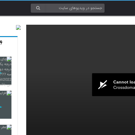
Cannot lo
Crossdomai