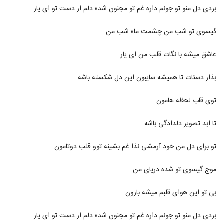
آهنگ فصل پنجم از حمید ترابی(پاپ)
بردی دل منو تو جونم داره غم تو مجنون شده دلم از دست تو ای یار
۲۵۶ بازدید
2125
گیسوی تو شب من چشمت ماه شب من
هومن شاهی آهنگ بی تو
عاشق میشه با نگات قلب من ای یار
۴۲۱ بازدید
2126
بذار دستات تا همیشه سایبون این دل شکسته باشه
دانلود آهنگ بهزاد لیتو خدا شکر
۲,۱۵۷ بازدید
2127
توی قاب لحظه هامون
تا ابد تصویر دلدادگی باشه
تی ام بکس آهنگ رسممونه
۹۶۳ بازدید
2128
تو برای دل من خود آرمشی نذا غم بشینه توو قلب دوتامون
موزیک زیبای فقط واسه من از خشایار اس آر
موج گیسوی تو شده دریای من
۳۵۳ بازدید
2129
بی تو این هوای قلبم میشه بارون
دانلود آهنگ جدید و زیبای مشتاق (I) با نام
جوونی
بردی دل منو تو جونم داره غم تو مجنون شده دلم از دست تو ای یار
2130
۴۱۷ بازدید