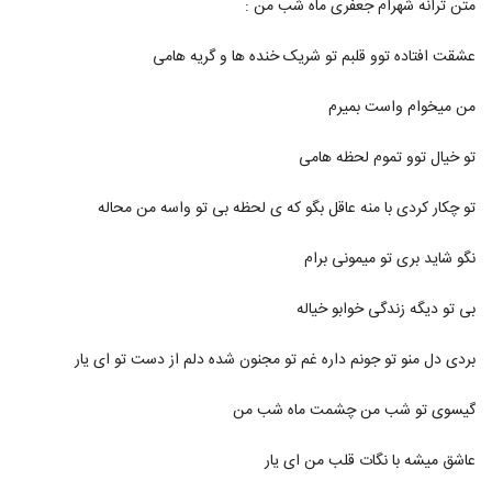
متن ترانه شهرام جعفری ماه شب من :
2119
۳۴۰ بازدید
عشقت افتاده توو قلبم تو شریک خنده ها و گریه هامی
دانلود آهنگ جدید و زیبای شهروز اجمالی با نام
زنگ زنگ
2120
من میخوام واست بمیرم
۴۷۱ بازدید
آهنگ سیاوش پالاهنگ بنام بارون
تو خیال توو تموم لحظه هامی
۵۲۱ بازدید
2121
تو چکار کردی با منه عاقل بگو که ی لحظه بی تو واسه من محاله
دانلود آهنگ جذابی از بهرام بهرامی
نگو شاید بری تو میمونی برام
۳۰۶ بازدید
2122
بی تو دیگه زندگی خوابو خیاله
دانلود آهنگ نیما جانی پای ثابت (Nima Jani
Paye Sabet)
بردی دل منو تو جونم داره غم تو مجنون شده دلم از دست تو ای یار
2123
۳۳۵ بازدید
گیسوی تو شب من چشمت ماه شب من
دانلود آهنگ شباهنگ (جدید) ریسک
۳۷۹ بازدید
2124
عاشق میشه با نگات قلب من ای یار