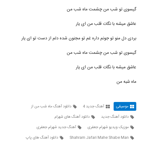
گیسوی تو شب من چشمت ماه شب من
آهنگ پروفشنال از سپهر خلسه(رپ)
۸۸۳ بازدید
2131
عاشق میشه با نگات قلب من ای یار
ادی عطار آهنگ منو دوست داری
بردی دل منو تو جونم داره غم تو مجنون شده دلم از دست تو ای یار
۵۱۲ بازدید
2132
گیسوی تو شب من چشمت ماه شب من
دانلود آهنگ اپیکور باند بالاتر
عاشق میشه با نگات قلب من ای یار
۴۹۰ بازدید
2133
ماه شبه من
آهنگ لوطفن بو دفعه گئتمه از مسعود
جودت(پاپ)
2134
۳۰۶ بازدید
موسیقی
آهنگ جدید 4
دانلود آهنگ ماه شب من از
دانلود آهنگ نمیخوام باور کنم از رضا اسلامی
دانلود آهنگ جدید
دانلود آهنگ های شهرام
۲۸۱ بازدید
2135
موزیک ویدیو شهرام جعفری
آهنگ جدید شهرام جعفری
دانلود آهنگ جدید و زیبای ئاسو با نام کافه ی
Shahram Jafari Mahe Shabe Man
دانلود آهنگ های پاپ