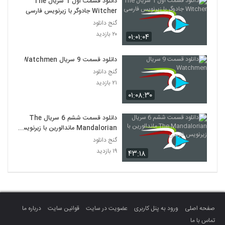
دانلود قسمت اول 1 سریال The
Witcher جادوگر با زیرنویس فارسی
گنج دانلود
۲۰ بازدید
۰۱:۰۱:۰۴
دانلود قسمت 9 سریال Watchmen
گنج دانلود
۲۱ بازدید
۰۱:۰۸:۳۰
دانلود قسمت ششم 6 سریال The
Mandalorian ماندالورین با زیرنویس
فارسی
گنج دانلود
۱۹ بازدید
۴۳:۱۸
صفحه اصلی
ورود به پنل کاربری
عضویت در سایت
قوانین سایت
درباره ما
تماس با ما