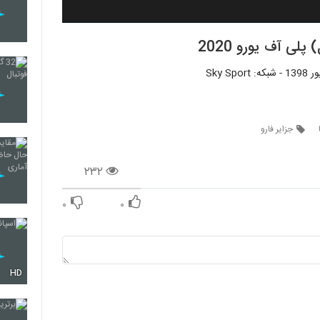
لی آف یورو 2020
جزایر فارو
۲۳۲
۰
۰
HD