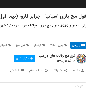
فول مچ بازی اسپانیا - جزایر فارو؛ (نیمه اول) پ
پلی آف یورو 2020 - فول مچ بازی اسپانیا - جزایر فارو - 17 شهریور 1398 - شبکه: Sky Sport
ورزشی
یورو 2020
فوتبال
فول مچ
اسپانیا
فول مچ رقابت های ورزشی
دنبال کردن
۱۸ شهریور ۱۳۹۸
دانلود
اشتراک
بعدا میبینم
گزارش