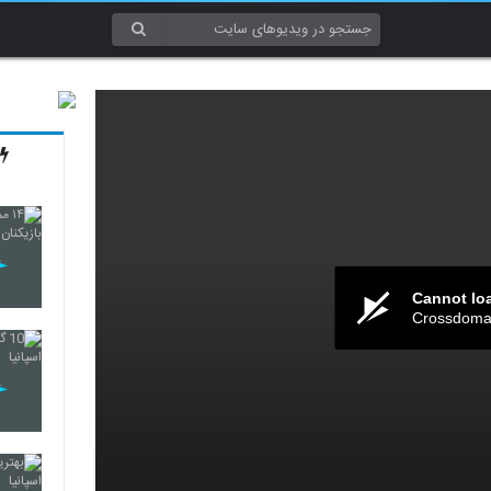
Cannot lo
Crossdomai