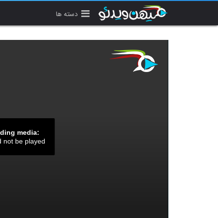
دسته ها
ading media:
d not be played