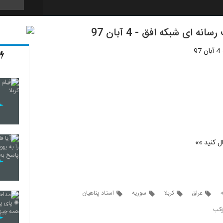
 ای شبکه افق - 4 آبان 97
11
9
12
13
ال کنید »»
14
عراق
کربلا
سوریه
استاد پناهیان
15
کب