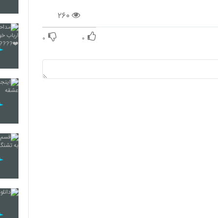
۲۶۰
16
۰
۰
17
18
19
20
21