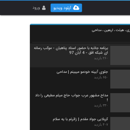
تو جاده پر از مردمه | حاج حسین سیب سرخی
۴۴۲ بازدید
ورود
آپلود ویدیو
معرفی خیمه گاه در شبکه قرآن سیما
ری ، هیئت ، اربعین ، مداحی
۲۸۴ بازدید
برنامه جاذبه با حضور استاد پناهیان - موکب رسانه
ای شبکه افق - 4 آبان 97
۲۶۰ بازدید
جلوی آیینه خودمو میبینم | مداحی
۶۵۰ بازدید
مداح مشهور عرب جواب حاج میثم مطیعی را داد
!
۳۳۰ بازدید
کربلایی جواد مقدم | زائرتم با یه سلام
۴۰۷ بازدید