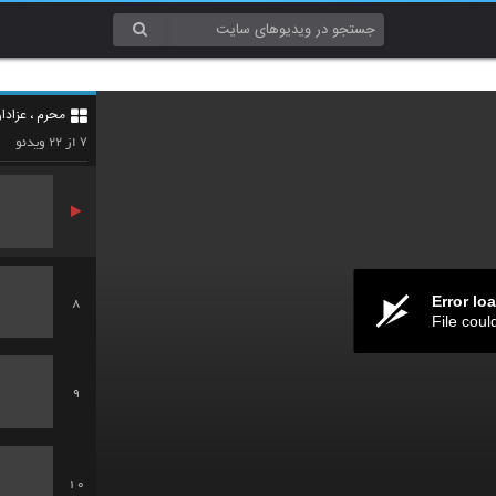
5
محرم ، عزادا
6
۲۲
۷
از
ویدئو
Error lo
8
File coul
9
10