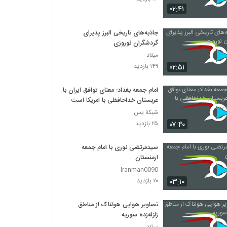
۰۲:۴۱
جاذبه‌های تاریخی البرز پذیرای
گردشگران نوروزی
میلاد
۰۲:۵۱
۱۴۹ بازدید
امام جمعه بغداد: معنای توافق ایران با
عربستان خداحافظی با امریکا است .
شبكة يس
۰۷:۴۰
۲۵ بازدید
سیدمرتضی نوری با امام جمعه
ارمنستان
Iranman0090
۰۳:۱۰
۲۰ بازدید
تصاویر هوایی هولناک از مناطق
زلزله‌زده سوریه
میلاد