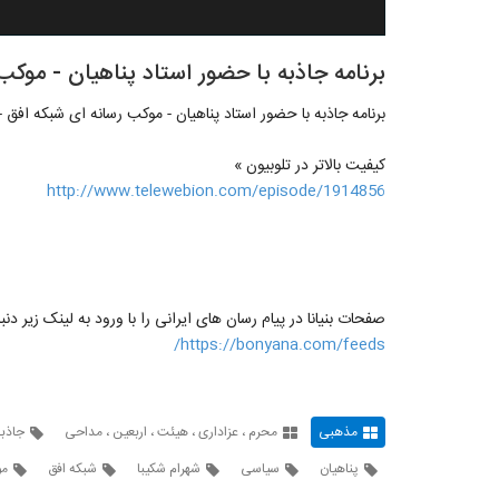
برنامه جاذبه با حضور استاد پناهیان - موکب رسانه
برنامه جاذبه با حضور استاد پناهیان - موکب رسانه ای شبکه افق - 4 آبان 7
کیفیت بالاتر در تلوبیون »
http://www.telewebion.com/episode/1914856
صفحات بنیانا در پیام رسان های ایرانی را با ورود به لینک زیر دنب
https://bonyana.com/feeds/
مذهبی
محرم ، عزاداری ، هیئت ، اربعین ، مداحی
جاذبه
پناهیان
سیاسی
شهرام شکیبا
شبکه افق
مو