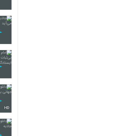
22
HD