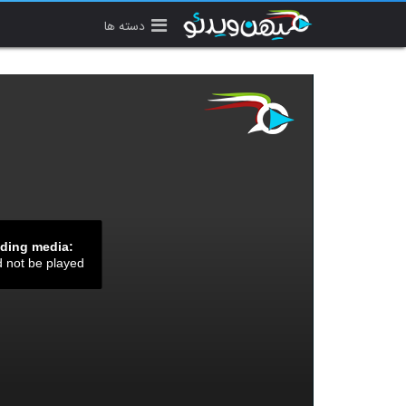
دسته ها
ading media:
d not be played