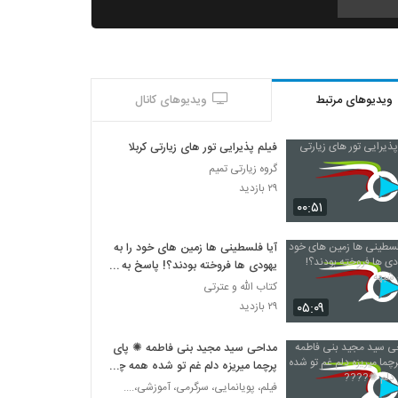
کربلایی حسین طاهری | الهی جونم فدات
۴۷۲ بازدید
ویدیوهای مرتبط
ویدیوهای کانال
جا مانده ایم ...
۳۴۸ بازدید
فیلم پذیرایی تور های زیارتی کربلا
گروه زیارتی تمیم
مداحی جناب آقای نادر جوادی - اسفند97 -
۲۹ بازدید
دیدار مداحان با امام خامنه ای
۰۰:۵۱
۱۷۳ بازدید
آیا فلسطینی ها زمین های خود را به
مداحی جناب آقای زهیر سازگار - اسفند97 -
یهودی ها فروخته بودند؟! پاسخ به
دیدار مداحان با امام خامنه ای
شبهه
کتاب الله و عترتی
۲۲۹ بازدید
۰۵:۰۹
۲۹ بازدید
مداحی جناب آقای حسن خلج - اسفند97 -دیدار
مداحان با امام خامنه ای
مداحی سید مجید بنی فاطمه ✺ پای
۱۰۸ بازدید
پرچما میریزه دلم غم تو شده همه چیز
دلم ✺????
فیلم، پویانمایی، سرگرمی، آموزشی،....