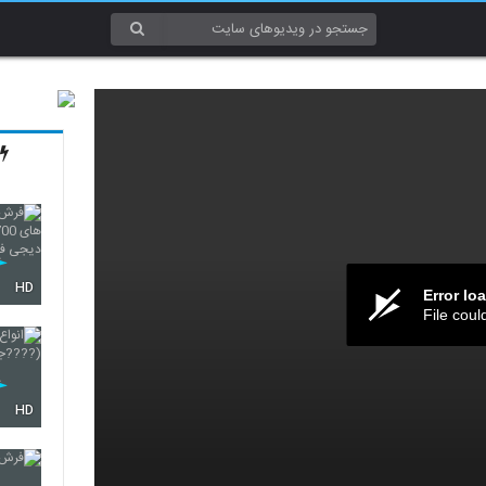
HD
Error lo
File coul
HD