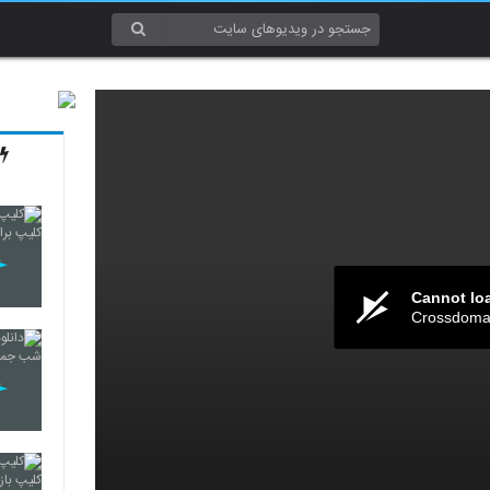
Cannot lo
Crossdomai