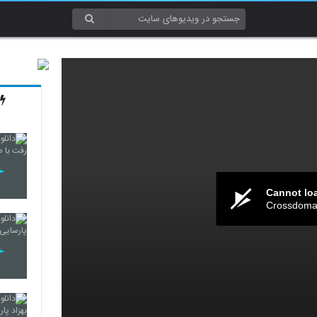
Cannot lo
Crossdomai