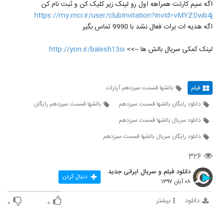
اگه سیم کارتت همراهه اول رو لینک زیر کلیک کن و ثبت نام کن
https://my.mci.ir/user/clubInvitation?invId=vMYZDwb4j
اگه هدیه ات برات فعال نشد با 9990 تماس بگیر
لینک کمکی سریال بالش ها -->>
http://yon.ir/balesh13si
فیلم
بالشها قسمت سیزدهم آپارات
دانلود رایگان بالشها قسمت سیزدهم
بالشها قسمت سیزدهم رایگان
دانلود سریال بالشها قسمت سیزدهم
دانلود رایگان سریال بالشها قسمت سیزدهم
۳۲۶
دانلود فیلم و سریال ایرانی جدید
دنبال کردن
۰۸ آبان ۱۳۹۷
دانلود
بیشتر
۰
۰