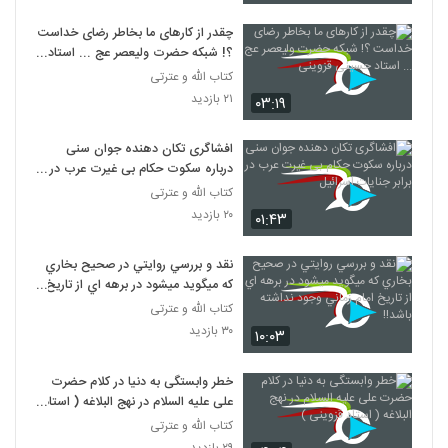
چقدر از کارهای ما بخاطر رضای خداست
؟! شبکه حضرت ولیعصر عج ... استاد
حسینی قزوینی
کتاب الله و عترتی
۲۱ بازدید
۰۳:۱۹
افشاگری تکان دهنده جوان سنی
درباره سکوت حکام بی غیرت عرب در
برابر جنایات اسرائیل
کتاب الله و عترتی
۲۰ بازدید
۰۱:۴۳
نقد و بررسي روايتي در صحيح بخاري
که ميگويد ميشود در برهه اي از تاريخ
امام زماني وجود نداشته باشد!!
کتاب الله و عترتی
۳۰ بازدید
۱۰:۰۳
خطر وابستگی به دنیا در کلام حضرت
علی علیه السلام در نهج البلاغه ( استاد
قزوینی )
کتاب الله و عترتی
۲۹ بازدید